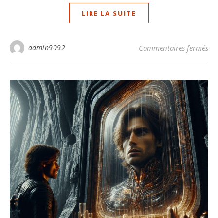
LIRE LA SUITE
sur
admin9092
Commentaires fermés