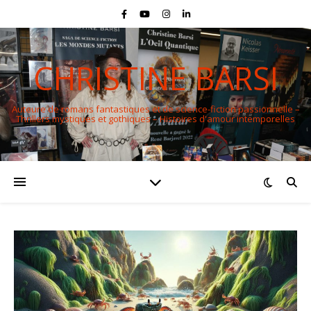
CHRISTINE BARSI
Auteure de romans fantastiques et de science-fiction passionnelle –
Thrillers mystiques et gothiques – Histoires d'amour intemporelles