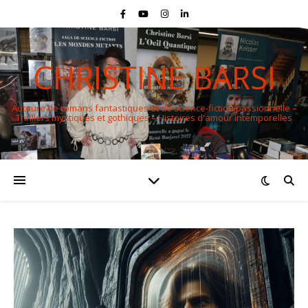
CHRISTINE BARSI
Auteure de romans fantastiques et de science-fiction passionnelle –
Thrillers mystiques et gothiques – Histoires d'amour intemporelles