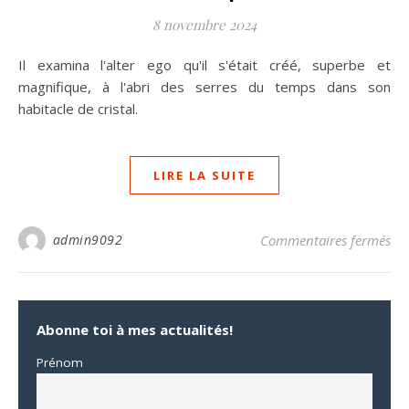
8 novembre 2024
Il examina l'alter ego qu'il s'était créé, superbe et
magnifique, à l'abri des serres du temps dans son
habitacle de cristal.
LIRE LA SUITE
su
admin9092
Commentaires fermés
Abonne toi à mes actualités!
Prénom