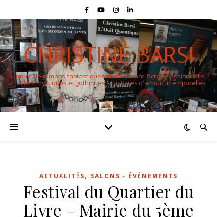
CHRISTINE BARSI
Auteure de romans fantastiques et de science-fiction passionnelle –
Thrillers mystiques et gothiques – Histoires d'amour intemporelles
,
ACTUALITÉS
SALONS - ÉVÉNEMENTS
Festival du Quartier du
Livre – Mairie du 5ème