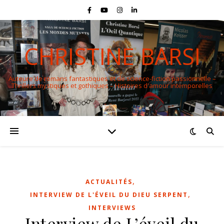
CHRISTINE BARSI
Auteure de romans fantastiques et de science-fiction passionnelle –
Thrillers mystiques et gothiques – Histoires d'amour intemporelles
,
ACTUALITÉS
,
INTERVIEW DE L'ÉVEIL DU DIEU SERPENT
INTERVIEWS
Interview de L’éveil du