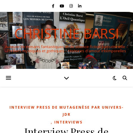
CHRISTINE BARSI
Auteure de romans fantastiques et de science-fiction passionnelle –
Thrillers mystiques et gothiques – Histoires d'amour intemporelles
INTERVIEW PRESS DE MUTAGENÈSE PAR UNIVERS-
JDR
,
INTERVIEWS
Interview Press de