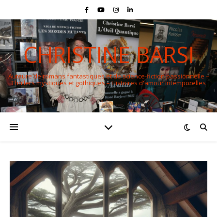
CHRISTINE BARSI
Auteure de romans fantastiques et de science-fiction passionnelle –
Thrillers mystiques et gothiques – Histoires d'amour intemporelles