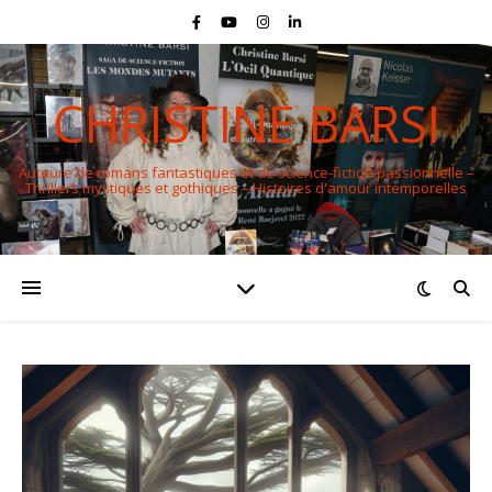
CHRISTINE BARSI
Auteure de romans fantastiques et de science-fiction passionnelle –
Thrillers mystiques et gothiques – Histoires d'amour intemporelles