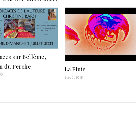
aces sur Bellême,
n du Perche
La Pluie
22
9 août 2018