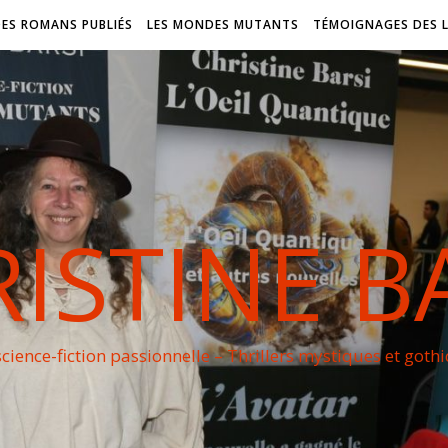
DES ROMANS PUBLIÉS
LES MONDES MUTANTS
TÉMOIGNAGES DES 
ISTINE B
cience-fiction passionnelle – Thrillers mystiques et goth