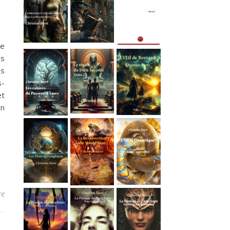
ce
es
ns
s-
et
en
re