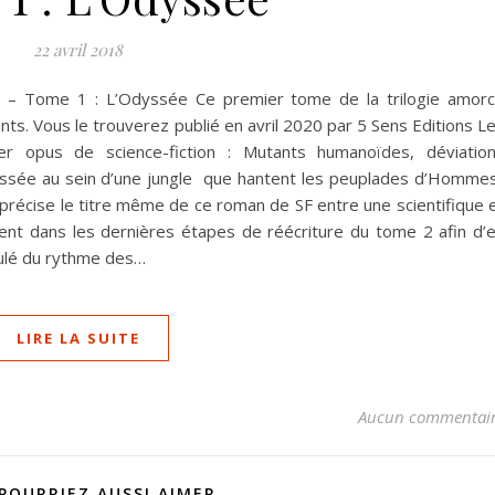
22 avril 2018
ee – Tome 1 : L’Odyssée Ce premier tome de la trilogie amor
s. Vous le trouverez publié en avril 2020 par 5 Sens Editions L
er opus de science-fiction : Mutants humanoïdes, déviatio
dyssée au sein d’une jungle que hantent les peuplades d’Homme
récise le titre même de ce roman de SF entre une scientifique 
ment dans les dernières étapes de réécriture du tome 2 afin d’
coulé du rythme des…
LIRE LA SUITE
Aucun commentai
POURRIEZ AUSSI AIMER