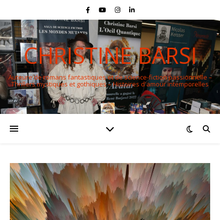
CHRISTINE BARSI
Auteure de romans fantastiques et de science-fiction passionnelle –
Thrillers mystiques et gothiques – Histoires d'amour intemporelles