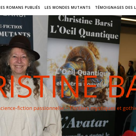
DES ROMANS PUBLIÉS
LES MONDES MUTANTS
TÉMOIGNAGES DES 
ISTINE B
cience-fiction passionnelle – Thrillers mystiques et goth