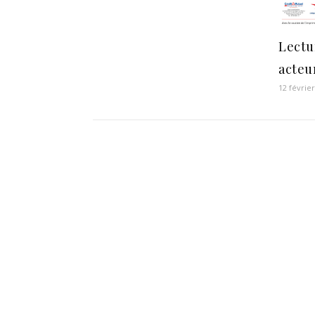
Lectu
acteu
12 févrie