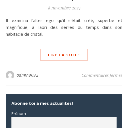
8 novembre 2024
Il examina l'alter ego qu'il s'était créé, superbe et
magnifique, à l'abri des serres du temps dans son
habitacle de cristal.
LIRE LA SUITE
su
admin9092
Commentaires fermés
Abonne toi à mes actualités!
Prénom