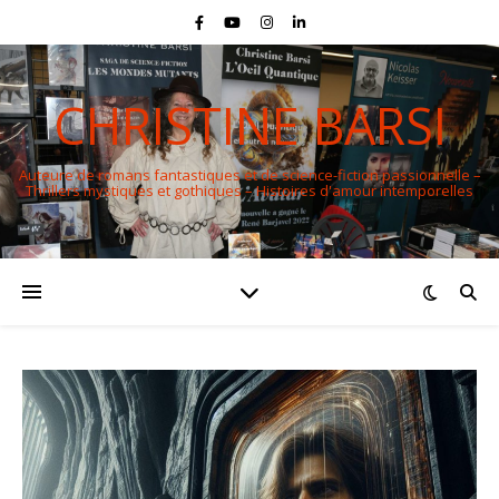
CHRISTINE BARSI
Auteure de romans fantastiques et de science-fiction passionnelle –
Thrillers mystiques et gothiques – Histoires d'amour intemporelles