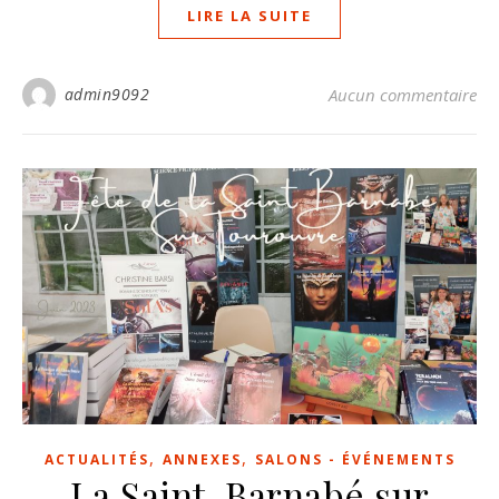
LIRE LA SUITE
admin9092
Aucun commentaire
,
,
ACTUALITÉS
ANNEXES
SALONS - ÉVÉNEMENTS
La Saint-Barnabé sur