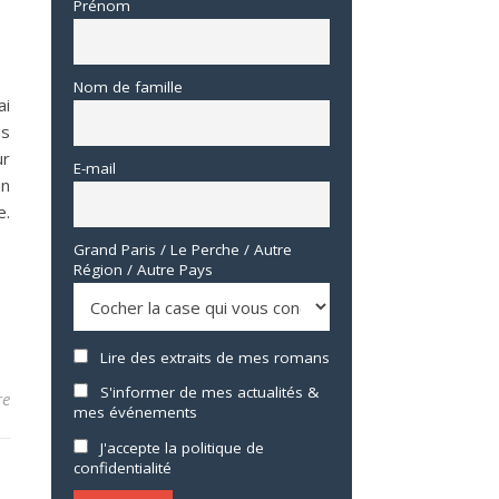
Prénom
Nom de famille
ai
es
ur
E-mail
un
e.
Grand Paris / Le Perche / Autre
Région / Autre Pays
Lire des extraits de mes romans
S'informer de mes actualités &
re
mes événements
J'accepte la politique de
confidentialité