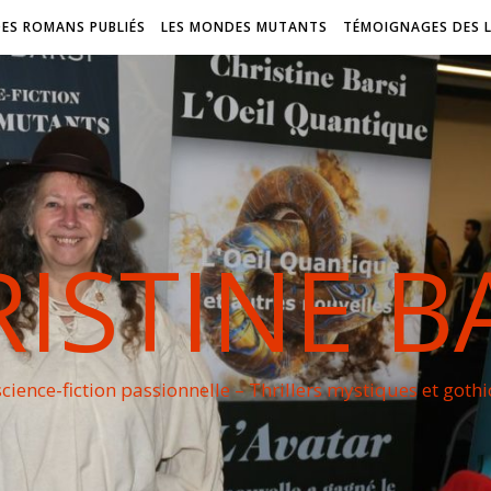
DES ROMANS PUBLIÉS
LES MONDES MUTANTS
TÉMOIGNAGES DES 
ISTINE B
cience-fiction passionnelle – Thrillers mystiques et goth