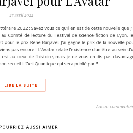
rjavel pour L’Avatar
27 avril 2022
ittéraire 2022 : Savez vous ce qu’il en est de cette nouvelle que j’
e au Comité de lecture du Festival de science-fiction de Lyon, l
rt pour le prix René Barjavel. J’ai gagné le prix de la nouvelle po
eviens pas encore ! L’Avatar relate l’existence d’un être au sein d’
é est au cœur de l’histoire, mais je ne vous en dis pas davantag
on recueil L’Oeil Quantique qui sera publié par 5…
LIRE LA SUITE
Aucun commentai
POURRIEZ AUSSI AIMER