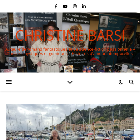
CHRISTINE BARSI
Auteure de romans fantastiques et de science-fiction passionnelle –
Thrillers mystiques et gothiques – Histoires d'amour intemporelles