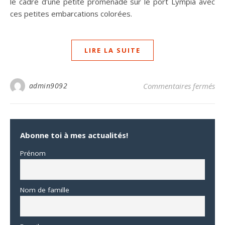
le cadre d'une petite promenade sur le port Lympia avec
ces petites embarcations colorées.
LIRE LA SUITE
sur
admin9092
Commentaires fermés
Abonne toi à mes actualités!
Prénom
Nom de famille