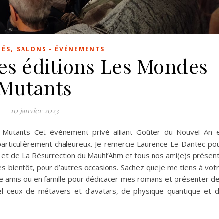
,
TÉS
SALONS - ÉVÉNEMENTS
es éditions Les Mondes
Mutants
10 janvier 2023
 Mutants Cet événement privé alliant Goûter du Nouvel An 
 particulièrement chaleureux. Je remercie Laurence Le Dantec po
ue et de La Résurrection du Mauhl’Ahm et tous nos ami(e)s présen
très bientôt, pour d’autres occasions. Sachez queje me tiens à vot
e amis ou en famille pour dédicacer mes romans et présenter d
 tel ceux de métavers et d’avatars, de physique quantique et 