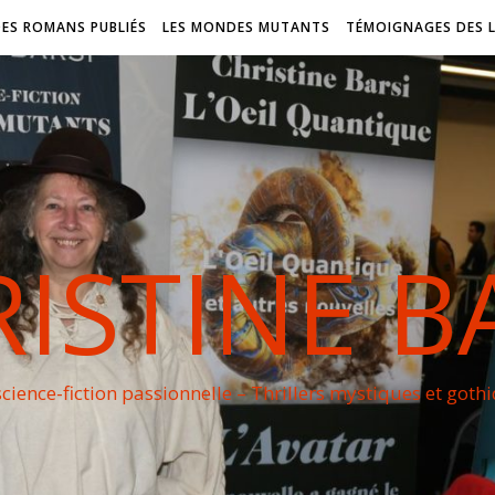
DES ROMANS PUBLIÉS
LES MONDES MUTANTS
TÉMOIGNAGES DES 
ISTINE B
cience-fiction passionnelle – Thrillers mystiques et goth