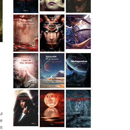
ui
de
it