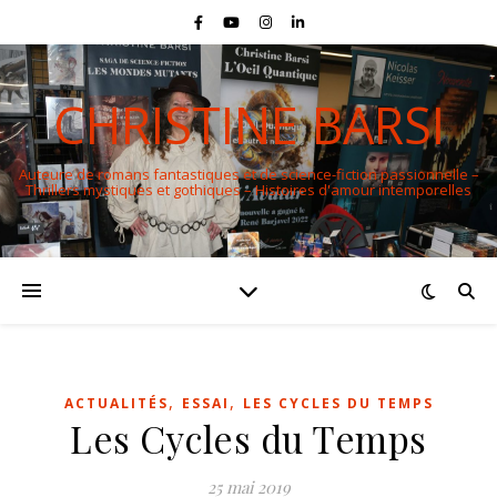
CHRISTINE BARSI
Auteure de romans fantastiques et de science-fiction passionnelle –
Thrillers mystiques et gothiques – Histoires d'amour intemporelles
,
,
ACTUALITÉS
ESSAI
LES CYCLES DU TEMPS
Les Cycles du Temps
25 mai 2019