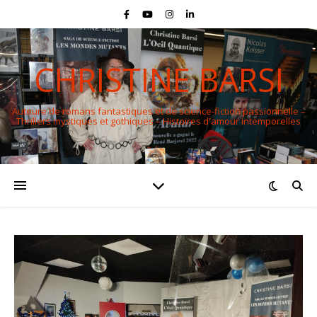
CHRISTINE BARSI
Auteure de romans fantastiques et de science-fiction passionnelle –
Thrillers mystiques et gothiques – Histoires d'amour intemporelles