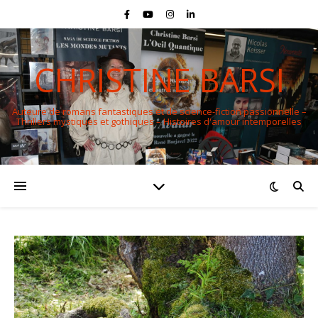
CHRISTINE BARSI
Auteure de romans fantastiques et de science-fiction passionnelle –
Thrillers mystiques et gothiques – Histoires d'amour intemporelles