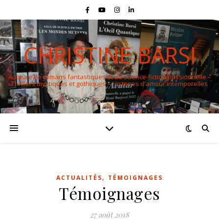
CHRISTINE BARSI
Auteure de romans fantastiques et de science-fiction passionnelle –
Thrillers mystiques et gothiques – Histoires d'amour intemporelles
,
ACTUALITÉS
TÉMOIGNAGES
Témoignages
27 août 2018