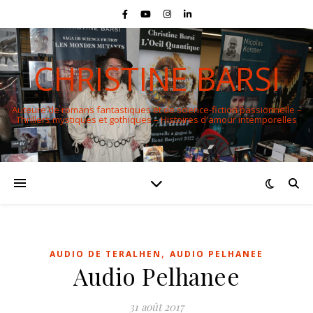
CHRISTINE BARSI
Auteure de romans fantastiques et de science-fiction passionnelle –
Thrillers mystiques et gothiques – Histoires d'amour intemporelles
,
AUDIO DE TERALHEN
AUDIO PELHANEE
Audio Pelhanee
31 août 2017