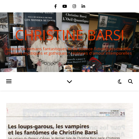
CHRISTINE BARSI
Auteure de romans fantastiques et de science-fiction passionnelle –
Thrillers mystiques et gothiques – Histoires d'amour intemporelles