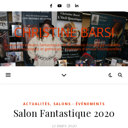
CHRISTINE BARSI
Auteure de romans fantastiques et de science-fiction passionnelle –
Thrillers mystiques et gothiques – Histoires d'amour intemporelles
,
ACTUALITÉS
SALONS - ÉVÉNEMENTS
Salon Fantastique 2020
12 mars 2020