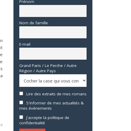
Prénom
Nom de famille
on
E-mail
ôt
de
re
Grand Paris / Le Perche / Autre
ès
Région / Autre Pays
La
Lire des extraits de mes romans
S'informer de mes actualités &
mes événements
J'accepte la politique de
confidentialité
re