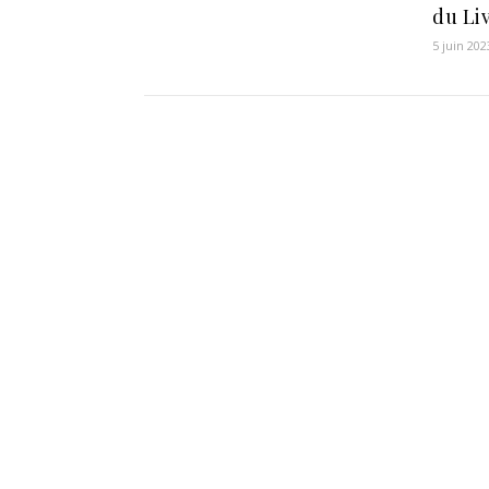
du Li
5 juin 202