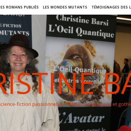
DES ROMANS PUBLIÉS
LES MONDES MUTANTS
TÉMOIGNAGES DES 
ISTINE B
cience-fiction passionnelle – Thrillers mystiques et goth