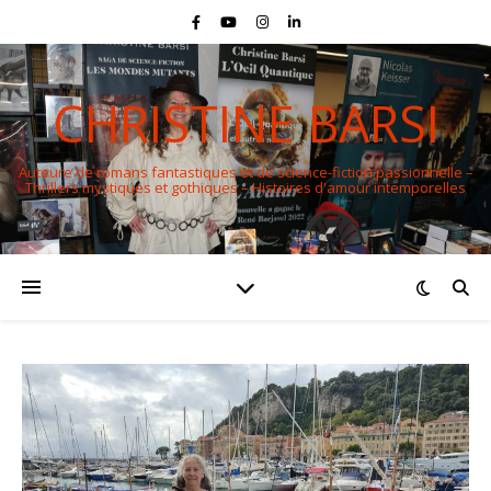
CHRISTINE BARSI
Auteure de romans fantastiques et de science-fiction passionnelle –
Thrillers mystiques et gothiques – Histoires d'amour intemporelles