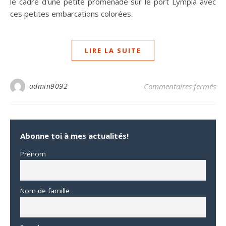
le cadre d'une petite promenade sur le port Lympia avec
ces petites embarcations colorées.
LIRE LA SUITE
sur
admin9092
Commentaires fermés
Abonne toi à mes actualités!
Prénom
Nom de famille