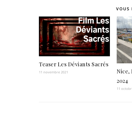
VOUS 
Teaser Les Déviants Sacrés
Nice,
11 novembre 2021
2024
11 octobr