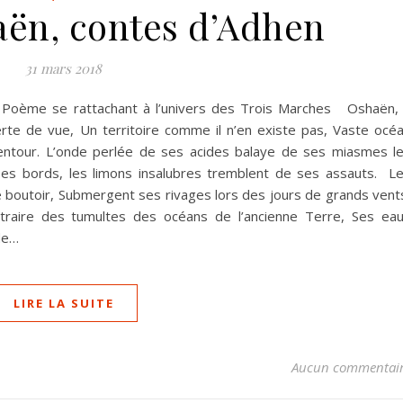
ën, contes d’Adhen
31 mars 2018
Poème se rattachant à l’univers des Trois Marches Oshaën,
erte de vue, Un territoire comme il n’en existe pas, Vaste océ
entour. L’onde perlée de ses acides balaye de ses miasmes l
 ses bords, les limons insalubres tremblent de ses assauts. L
 boutoir, Submergent ses rivages lors des jours de grands vent
traire des tumultes des océans de l’ancienne Terre, Ses ea
de…
LIRE LA SUITE
Aucun commentai