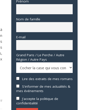
Prénom
Nom de famille
 à
an
E-mail
es
es
s,
Grand Paris / Le Perche / Autre
ux
Région / Autre Pays
Lire des extraits de mes romans
S'informer de mes actualités &
mes événements
J'accepte la politique de
re
confidentialité