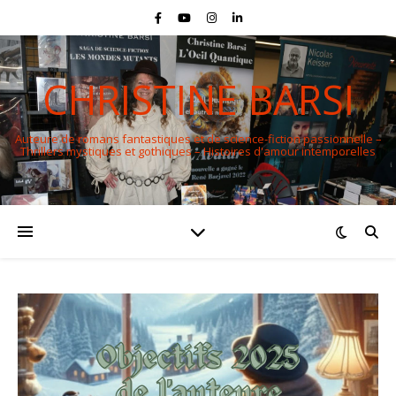
CHRISTINE BARSI
Auteure de romans fantastiques et de science-fiction passionnelle –
Thrillers mystiques et gothiques – Histoires d'amour intemporelles