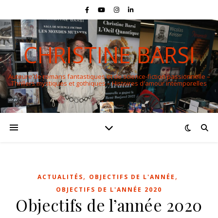
CHRISTINE BARSI
Auteure de romans fantastiques et de science-fiction passionnelle –
Thrillers mystiques et gothiques – Histoires d'amour intemporelles
,
,
ACTUALITÉS
OBJECTIFS DE L'ANNÉE
OBJECTIFS DE L'ANNÉE 2020
Objectifs de l’année 2020