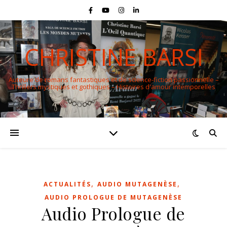
CHRISTINE BARSI
Auteure de romans fantastiques et de science-fiction passionnelle –
Thrillers mystiques et gothiques – Histoires d'amour intemporelles
,
,
ACTUALITÉS
AUDIO MUTAGENÈSE
AUDIO PROLOGUE DE MUTAGENÈSE
Audio Prologue de