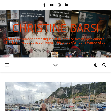
CHRISTINE BARSI
Auteure de romans fantastiques et de science-fiction passionnelle –
Thrillers mystiques et gothiques – Histoires d'amour intemporelles