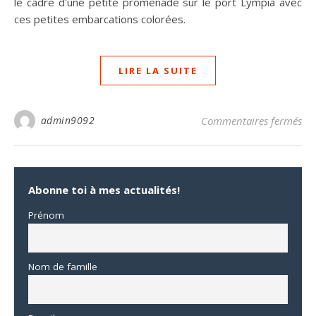
le cadre d'une petite promenade sur le port Lympia avec
ces petites embarcations colorées.
LIRE LA SUITE
sur
admin9092
Commentaires fermés
Abonne toi à mes actualités!
Prénom
Nom de famille