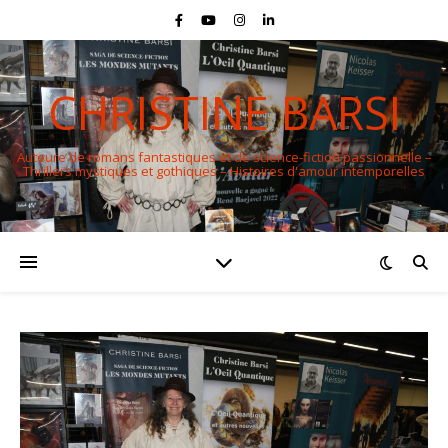
CHRISTINE BARSI
Auteure de romans fantastiques et de science-fiction passionnelle –
Thrillers mystiques et gothiques – Histoires d'amour intemporelles