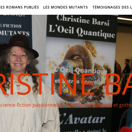
DES ROMANS PUBLIÉS
LES MONDES MUTANTS
TÉMOIGNAGES DES 
ISTINE B
cience-fiction passionnelle – Thrillers mystiques et goth