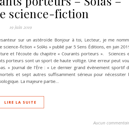
ants porteurs – Solas –
 science-fiction
19 juin 2019
esanteur sur un astéroïde Bonjour à toi, Lecteur, je me nom
e science-fiction « SolAs » publié par 5 Sens Éditions, en juin 201
cture et l’écoute du chapitre « Courants porteurs ». Sciences 
ts porteurs sont un sport de haute voltige. Une erreur peut vo
pas. » Journal de l’Ère : « Le dernier grand évènement sportif 
mortels et sept autres suffisamment sérieux pour nécessiter 
iologique. La majeure partie…
LIRE LA SUITE
Aucun commentai