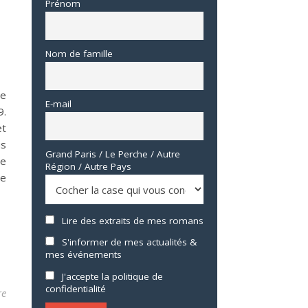
Prénom
Nom de famille
me
E-mail
9.
et
us
Grand Paris / Le Perche / Autre
de
Région / Autre Pays
le
Lire des extraits de mes romans
S'informer de mes actualités &
mes événements
J'accepte la politique de
confidentialité
re